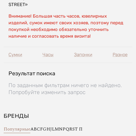
STREET»
Внимание! Большая часть часов, ювелирных
изделий, сумок имеют своих хозяев, поэтому перед
покупкой необходимо обязательно уточнить
наличие и согласовать время визита!
Сумки
Часы
Запонки
Разное
Результат поиска
По заданным фильтрам ничего не найдено.
Попробуйте изменить запрос
БРЕНДЫ
Популярные
A
B
C
F
G
H
J
L
M
N
P
Q
R
S
T
П