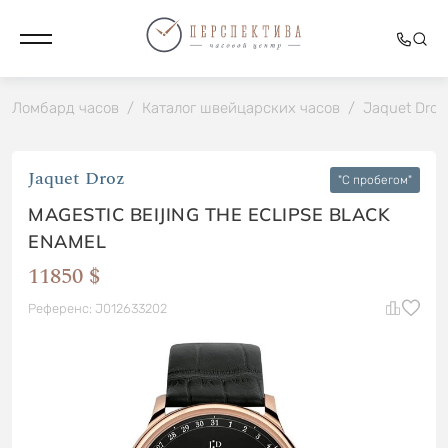
Ломбард часов
/
Каталог швейцарских часов
/
Jaquet Droz
Jaquet Droz
"C пробегом"
MAGESTIC BEIJING THE ECLIPSE BLACK
ENAMEL
11850 $
Референс: J012633202