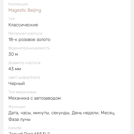
Коллекция
Magestic Beijing
Тип
Классические
Материал корпуса
18-к розовое золото
Водонепроницаемость
30 м
Диаметр корпуса
43 мм
Цвет циферблата
Черный
Тип механизма
Механика с автозаводом
Функции
Дата, часы, минуты, секунды, День недели, Месяц,
Фаза луны
Калибр
Jaquet Droz 6553L2