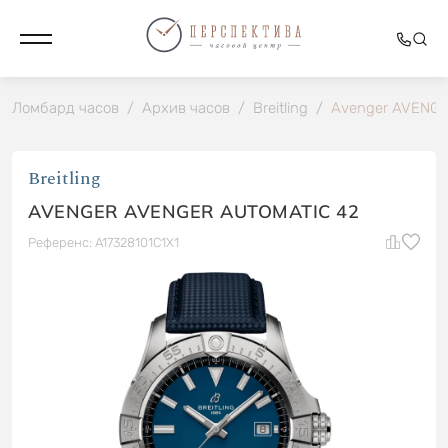
Ломбард часов
/
Архив часов
/
Breitling
/
Avenger AVENGE
Breitling
AVENGER AVENGER AUTOMATIC 42
Референс: A17328101C1X1