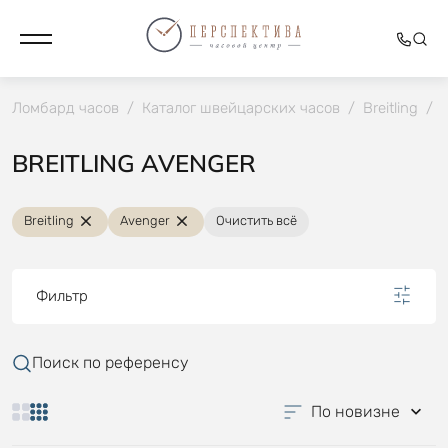
Ломбард часов
/
Каталог швейцарских часов
/
Breitling
/
BREITLING AVENGER
Breitling
Avenger
Очистить всё
Фильтр
Поиск по референсу
По новизне