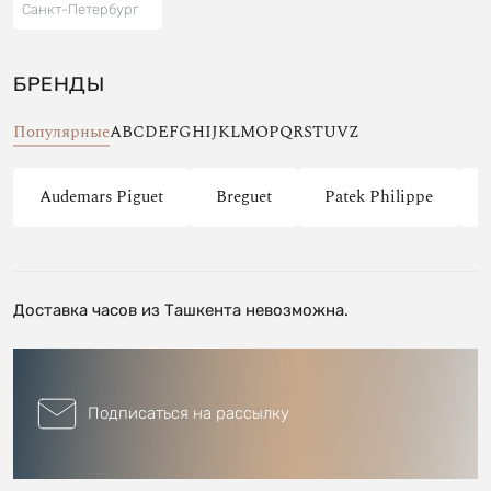
Санкт-Петербург
БРЕНДЫ
Популярные
A
B
C
D
E
F
G
H
I
J
K
L
M
O
P
Q
R
S
T
U
V
Z
Audemars Piguet
Breguet
Patek Philippe
Доставка часов из Ташкента невозможна.
Подписаться на рассылку