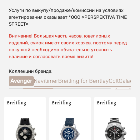
Услуги по выкупу/продаже/комиссии на условиях
агентирования оказывает *OOO «PERSPEKTIVA TIME
STREET»
Внимание! Большая часть часов, ювелирных
изделий, сумок имеют своих хозяев, поэтому перед
покупкой необходимо обязательно уточнить
наличие и согласовать время визита!
Коллекции бренда:
mat
Avenger
Navitimer
Breitling for Bentley
Colt
Galactic
Breitling
Breitling
Breitling