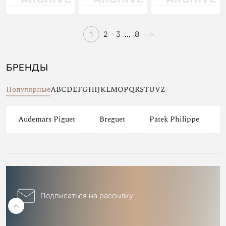
1
2
3
...
8
БРЕНДЫ
Популярные
A
B
C
D
E
F
G
H
I
J
K
L
M
O
P
Q
R
S
T
U
V
Z
Audemars Piguet
Breguet
Patek Philippe
Подписаться на рассылку