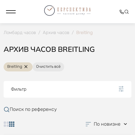
Ломбард часов
/
Архив часов
/
Breitling
АРХИВ ЧАСОВ BREITLING
Breitling
Очистить всё
Фильтр
Поиск по референсу
По новизне