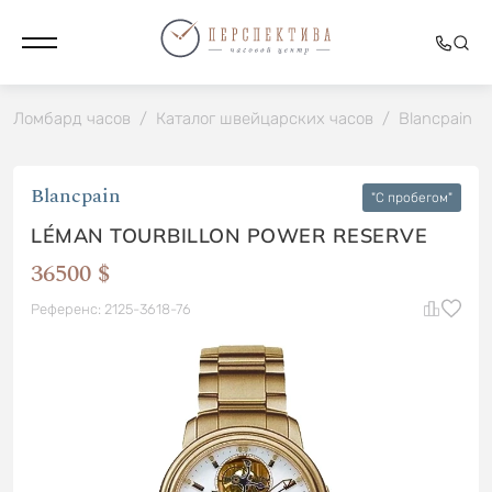
Ломбард часов
/
Каталог швейцарских часов
/
Blancpain
/
Blancpain
"C пробегом"
LÉMAN TOURBILLON POWER RESERVE
36500 $
Референс: 2125-3618-76