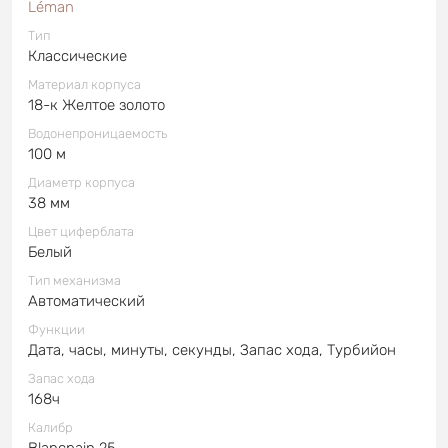
Léman
Тип
Классические
Материал корпуса
18-к Желтое золото
Водонепроницаемость
100 м
Диаметр корпуса
38 мм
Цвет циферблата
Белый
Тип механизма
Автоматический
Функции
Дата, часы, минуты, секунды, Запас хода, Турбийон
Запас хода
168ч
Калибр
Blancpain 25