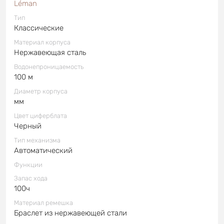
Léman
Тип
Классические
Материал корпуса
Нержавеющая сталь
Водонепроницаемость
100 м
Диаметр корпуса
мм
Цвет циферблата
Черный
Тип механизма
Автоматический
Функции
Запас хода
100ч
Материал ремешка
Браслет из нержавеющей стали