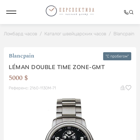
Ломбард часов
/
Каталог швейцарских часов
/
Blancpain
/
Blancpain
"C пробегом"
LÉMAN DOUBLE TIME ZONE-GMT
5000 $
Референс: 2160-1130M-71