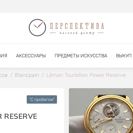
НИЯ
АКСЕССУАРЫ
ПРЕДМЕТЫ ИСКУССТВА
ВЫКУП
сов
/
Blancpain
/
Léman Tourbillon Power Reserve
"C пробегом"
R RESERVE