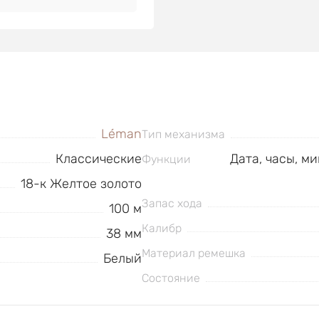
Léman
Тип механизма
Классические
Дата, часы, м
Функции
18-к Желтое золото
Запас хода
100 м
Калибр
38 мм
Материал ремешка
Белый
Состояние