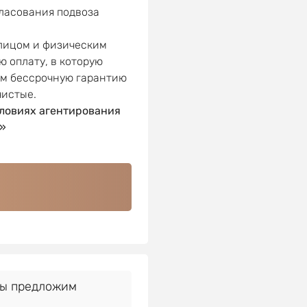
гласования подвоза
 лицом и физическим
ю оплату, в которую
ем бессрочную гарантию
чистые.
ловиях агентирования
»
Мы предложим