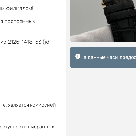
им филиалом!
ля постоянных
е
ve 2125-1418-53 (id
На данные часы предос
те, является комиссией
доступности выбранных