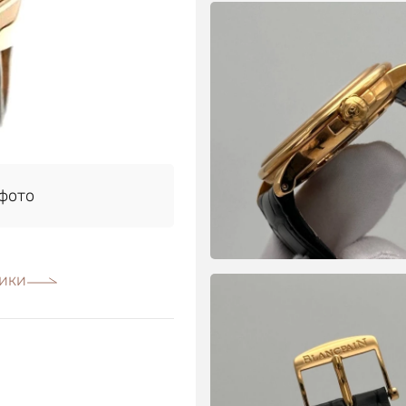
фото
ики