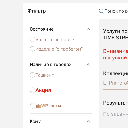
Фильтр
Поиск по 
Состояние
Услуги п
TIME STR
Абсолютно новое
Изделие "с пробегом"
Внимание!
покупкой 
Наличие в городах
Коллекци
Ташкент
El Primero
Акция
Результат
VIP-лоты
По заданн
Кому