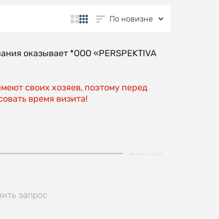
По новизне
вания оказывает *OOO «PERSPEKTIVA
имеют своих хозяев, поэтому перед
овать время визита!
нить запрос