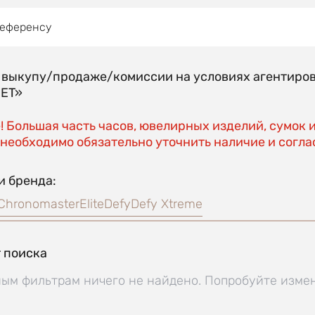
референсу
о выкупу/продаже/комиссии на условиях агентиро
EET»
 Большая часть часов, ювелирных изделий, сумок 
необходимо обязательно уточнить наличие и соглас
и бренда:
Chronomaster
Elite
Defy
Defy Xtreme
 поиска
ым фильтрам ничего не найдено. Попробуйте изме