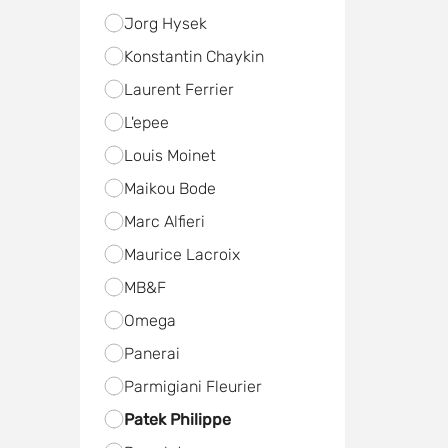
Jorg Hysek
Konstantin Chaykin
Laurent Ferrier
L'epee
Louis Moinet
Maikou Bode
Marc Alfieri
Maurice Lacroix
MB&F
Omega
Panerai
Parmigiani Fleurier
Patek Philippe