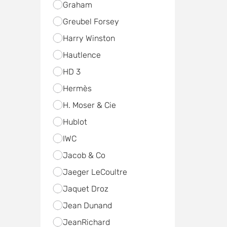
Graham
Greubel Forsey
Harry Winston
Hautlence
HD 3
Hermès
H. Moser & Cie
Hublot
IWC
Jacob & Co
Jaeger LeCoultre
Jaquet Droz
Jean Dunand
JeanRichard