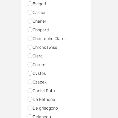
Bvlgari
Cartier
Chanel
Chopard
Christophe Claret
Chronoswiss
Clerc
Corum
Cvstos
Czapek
Daniel Roth
De Bethune
De grisogono
Delaneau