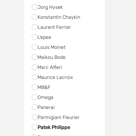
Jorg Hysek
Konstantin Chaykin
Laurent Ferrier
L'epee
Louis Moinet
Maikou Bode
Marc Alfieri
Maurice Lacroix
MB&F
Omega
Panerai
Parmigiani Fleurier
Patek Philippe