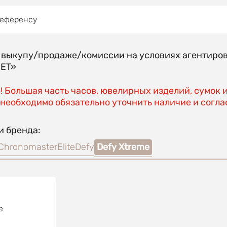
референсу
о выкупу/продаже/комиссии на условиях агентиро
EET»
 Большая часть часов, ювелирных изделий, сумок 
необходимо обязательно уточнить наличие и соглас
и бренда:
Chronomaster
Elite
Defy
Defy Xtreme
e