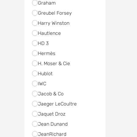
Graham
Greubel Forsey
Harry Winston
Hautlence
HD 3
Hermès
H. Moser & Cie
Hublot
IWC
Jacob & Co
Jaeger LeCoultre
Jaquet Droz
Jean Dunand
JeanRichard