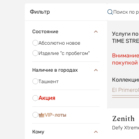
Фильтр
Поиск по 
Состояние
Услуги п
TIME STR
Абсолютно новое
Изделие "с пробегом"
Внимание!
покупкой 
Наличие в городах
Коллекци
Ташкент
El Primero
Акция
VIP-лоты
Zenith
Defy Xtrem
Кому