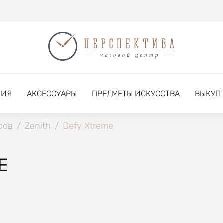
НИЯ
АКСЕССУАРЫ
ПРЕДМЕТЫ ИСКУССТВА
ВЫКУП
сов
/
Zenith
/
Defy Xtreme
E