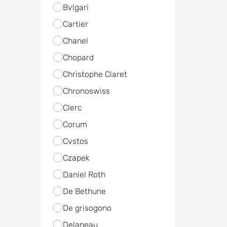
Bvlgari
Cartier
Chanel
Chopard
Christophe Claret
Chronoswiss
Clerc
Corum
Cvstos
Czapek
Daniel Roth
De Bethune
De grisogono
Delaneau