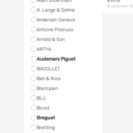
Alain Silberstein
8.R916
В наличии:
М
A. Lange & Sohne
Andersen Geneve
Antoine Preziuso
Arnold & Son
ARTYA
Audemars Piguet
BADOLLET
Bell & Ross
Blancpain
BLU
Bovet
Breguet
Breitling