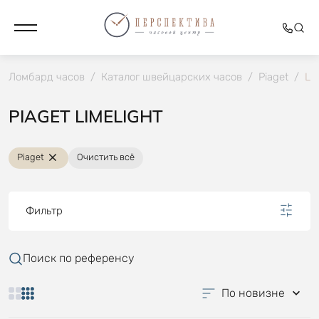
Ломбард часов
/
Каталог швейцарских часов
/
Piaget
/
Li
PIAGET LIMELIGHT
Piaget
Очистить всё
Фильтр
Поиск по референсу
По новизне