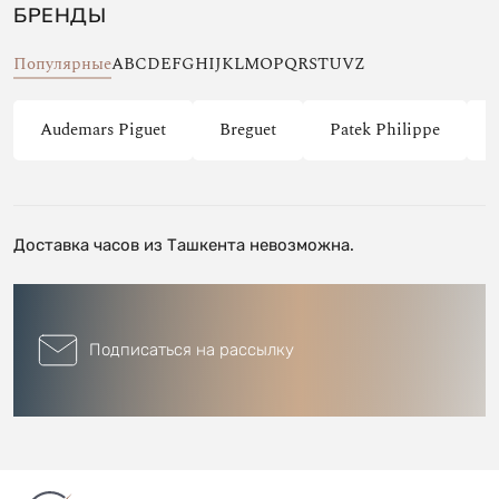
БРЕНДЫ
Популярные
A
B
C
D
E
F
G
H
I
J
K
L
M
O
P
Q
R
S
T
U
V
Z
Audemars Piguet
Breguet
Patek Philippe
Доставка часов из Ташкента невозможна.
Подписаться на рассылку