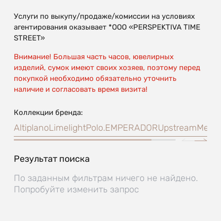
Услуги по выкупу/продаже/комиссии на условиях
агентирования оказывает *OOO «PERSPEKTIVA TIME
STREET»
Внимание! Большая часть часов, ювелирных
изделий, сумок имеют своих хозяев, поэтому перед
покупкой необходимо обязательно уточнить
наличие и согласовать время визита!
Коллекции бренда:
Altiplano
Limelight
Polo.
EMPERADOR
Upstream
Meca
Результат поиска
По заданным фильтрам ничего не найдено.
Попробуйте изменить запрос