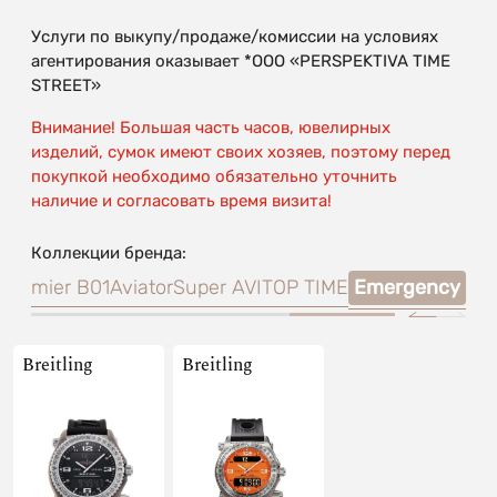
Услуги по выкупу/продаже/комиссии на условиях
агентирования оказывает *OOO «PERSPEKTIVA TIME
STREET»
Внимание! Большая часть часов, ювелирных
изделий, сумок имеют своих хозяев, поэтому перед
покупкой необходимо обязательно уточнить
наличие и согласовать время визита!
Коллекции бренда:
l
Premier B01
Aviator
Super AVI
TOP TIME
Emergency
Breitling
Breitling