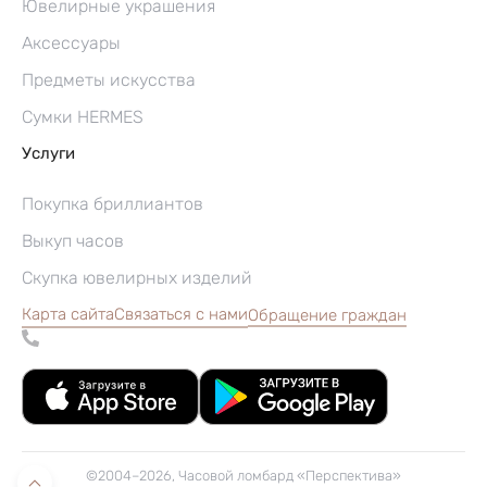
Ювелирные украшения
Аксессуары
Предметы искусства
Сумки HERMES
Услуги
Покупка бриллиантов
Выкуп часов
Скупка ювелирных изделий
Карта сайта
Связаться с нами
Обращение граждан
©2004–2026, Часовой ломбард «Перспектива»