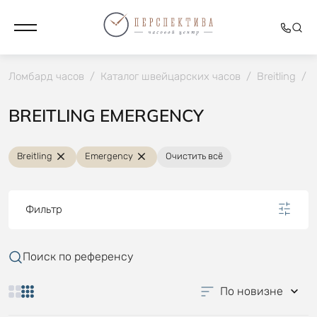
Ломбард часов
/
Каталог швейцарских часов
/
Breitling
/
BREITLING EMERGENCY
Breitling
Emergency
Очистить всё
Фильтр
Поиск по референсу
По новизне