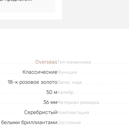
Overseas
Тип механизма
Классические
Функции
18-к розовое золото
Запас хода
50 м
Калибр
36 мм
Материал ремешка
Серебристый
Комплектация
н белыми бриллиантами
Состояние