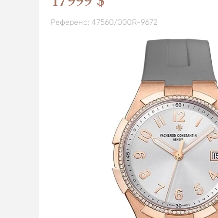
17999 $
Референс: 47560/000R-9672