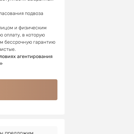
гласования подвоза
 лицом и физическим
ю оплату, в которую
ем бессрочную гарантию
чистые.
ловиях агентирования
»
Мы предложим