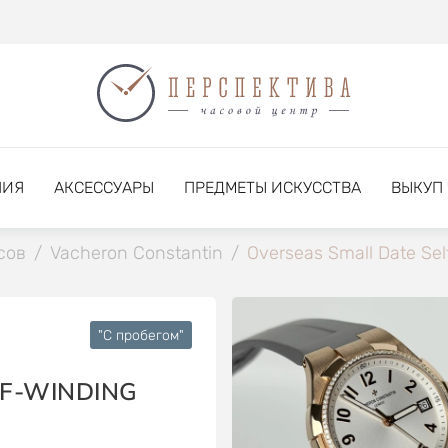
НИЯ
АКСЕССУАРЫ
ПРЕДМЕТЫ ИСКУССТВА
ВЫКУП
сов
/
Vacheron Constantin
/
Overseas Small Date Sel
"C пробегом"
LF-WINDING