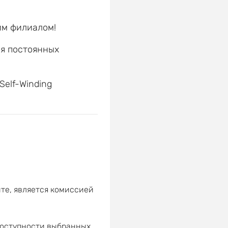
им филиалом!
ля постоянных
е
Self-Winding
те, является комиссией
доступности выбранных