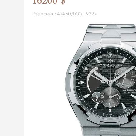
16200 $
Референс: 47450/b01a-9227