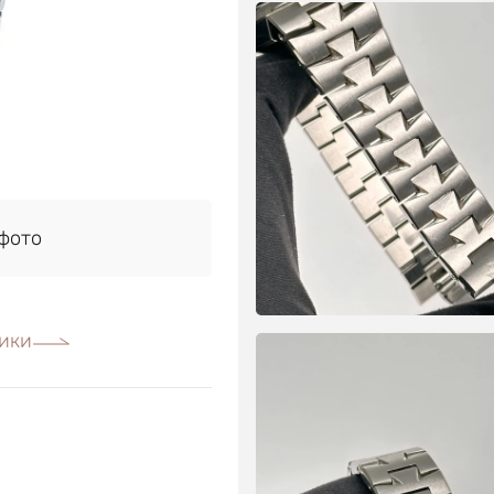
фото
ики