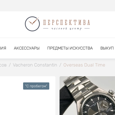
НИЯ
АКСЕССУАРЫ
ПРЕДМЕТЫ ИСКУССТВА
ВЫКУП
сов
/
Vacheron Constantin
/
Overseas Dual Time
"C пробегом"