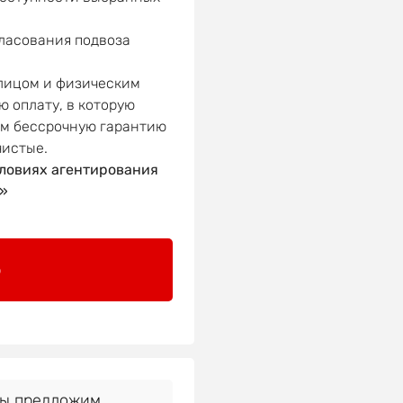
гласования подвоза
 лицом и физическим
ю оплату, в которую
ем бессрочную гарантию
чистые.
ловиях агентирования
»
о
Мы предложим