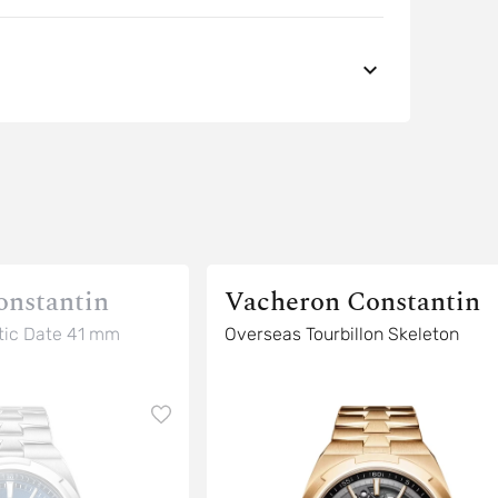
onstantin
Vacheron Constantin
ic Date 41 mm
Overseas Tourbillon Skeleton