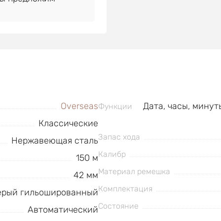
Overseas
Дата, часы, минут
Функции
Классические
Запас хода
Нержавеющая сталь
Калибр
150 м
Материал ремешка
42 мм
Комплектация
ерый гильошированный
Состояние
Автоматический