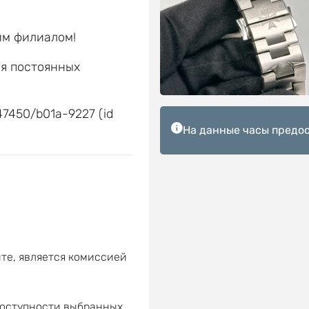
им филиалом!
ля постоянных
е
47450/b01a-9227 (id
На данные часы предос
те, является комиссией
доступности выбранных