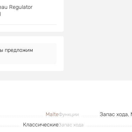
eau Regulator
)
Мы предложим
Malte
Запас хода,
Функции
Классические
Запас хода