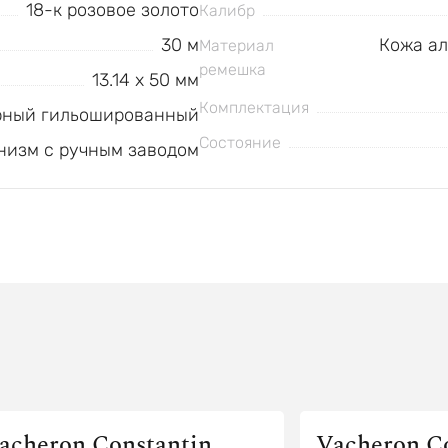
18-к розовое золото
Калибр
30 м
Кожа ал
Материал
ремешка
13.14 x 50 мм
Комплектация
рный гильошированный
Состояние
низм с ручным заводом
acheron Constantin
Vacheron C