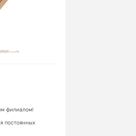
ики
им филиалом!
ля постоянных
е