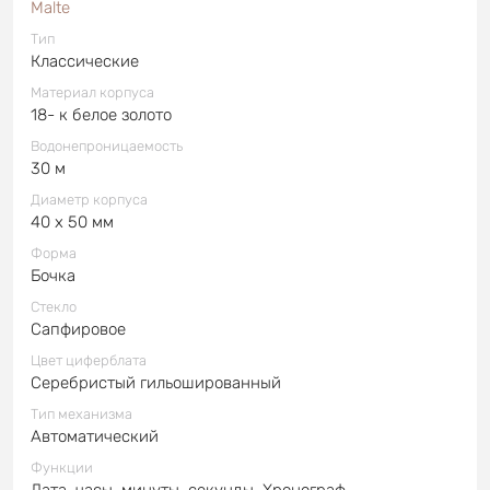
Malte
Тип
Классические
Материал корпуса
18- к белое золото
Водонепроницаемость
30 м
Диаметр корпуса
40 x 50 мм
Форма
Бочка
Стекло
Сапфировое
Цвет циферблата
Серебристый гильошированный
Тип механизма
Автоматический
Функции
Дата, часы, минуты, секунды, Хронограф