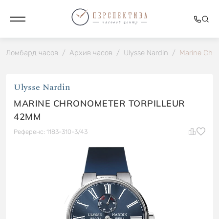
Ломбард часов
/
Архив часов
/
Ulysse Nardin
/
Marine Chro
Ulysse Nardin
MARINE CHRONOMETER TORPILLEUR
42MM
Референс: 1183-310-3/43