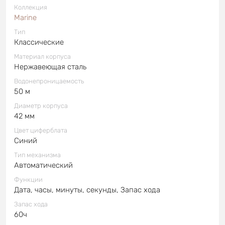
Коллекция
Marine
Тип
Классические
Материал корпуса
Нержавеющая сталь
Водонепроницаемость
50 м
Диаметр корпуса
42 мм
Цвет циферблата
Синий
Тип механизма
Автоматический
Функции
Дата, часы, минуты, секунды, Запас хода
Запас хода
60ч