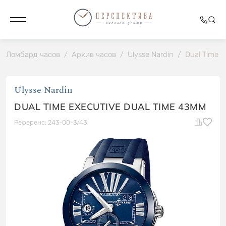
Ломбард часов
/
Архив часов
/
Ulysse Nardin
/
Dual Time 
Ulysse Nardin
DUAL TIME EXECUTIVE DUAL TIME 43MM
Референс: 243-00-3/43