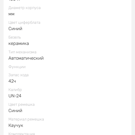
Диаметр корпуса
мм
Цвет циферблата
Синий
Безель
керамика
Тип механизма
Автоматический
Функции
Запас хода
42ч
Калибр
UN-24
Цвет ремешка
Синий
Материал ремешка
Каучук
Комплектация