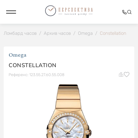
Ломбард часов
/
Архив часов
/
Omega
/
Constellation
Omega
CONSTELLATION
Референс: 123.55.27.60.55.008