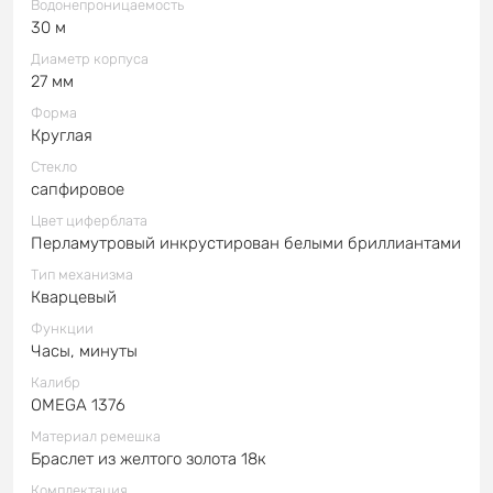
Водонепроницаемость
30 м
Диаметр корпуса
27 мм
Форма
Круглая
Стекло
сапфировое
Цвет циферблата
Перламутровый инкрустирован белыми бриллиантами
Тип механизма
Кварцевый
Функции
Часы, минуты
Калибр
OMEGA 1376
Материал ремешка
Браслет из желтого золота 18к
Комплектация