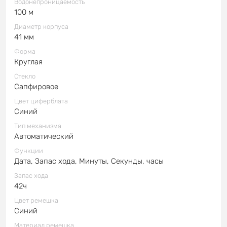
Водонепроницаемость
100 м
Диаметр корпуса
41 мм
Форма
Круглая
Стекло
Сапфировое
Цвет циферблата
Синий
Тип механизма
Автоматический
Функции
Дата, Запас хода, Минуты, Секунды, часы
Запас хода
42ч
Цвет ремешка
Синий
Материал ремешка