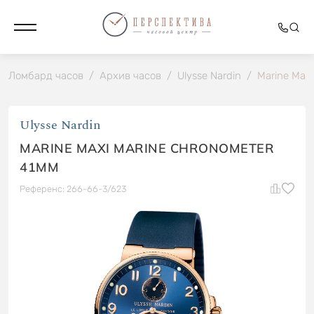
Ломбард часов
/
Архив часов
/
Ulysse Nardin
/
Marine Max
Ulysse Nardin
MARINE MAXI MARINE CHRONOMETER
41MM
Референс: 266-66-3/623