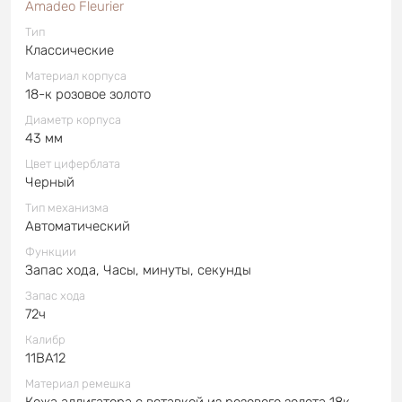
Amadeo Fleurier
Тип
Классические
Материал корпуса
18-к розовое золото
Диаметр корпуса
43 мм
Цвет циферблата
Черный
Тип механизма
Автоматический
Функции
Запас хода, Часы, минуты, секунды
Запас хода
72ч
Калибр
11BA12
Материал ремешка
Кожа аллигатора с вставкой из розового золота 18к