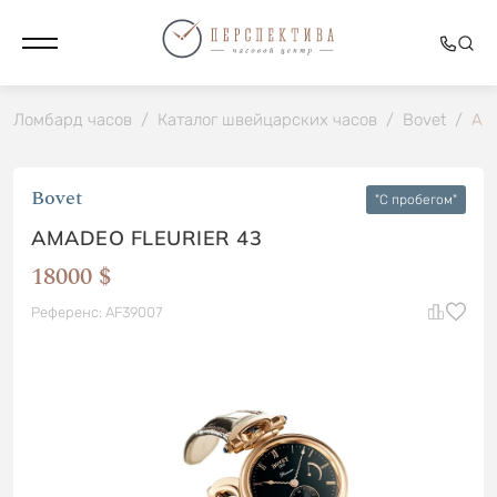
Ломбард часов
/
Каталог швейцарских часов
/
Bovet
/
Ama
Bovet
"C пробегом"
AMADEO FLEURIER 43
18000 $
Референс: AF39007