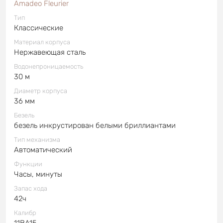
Amadeo Fleurier
Тип
Классические
Материал корпуса
Нержавеющая сталь
Водонепроницаемость
30 м
Диаметр корпуса
36 мм
Безель
безель инкрустирован белыми бриллиантами
Тип механизма
Автоматический
Функции
Часы, минуты
Запас хода
42ч
Калибр
11BA15