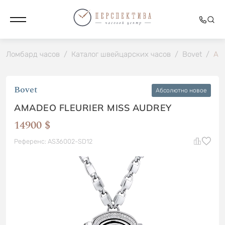
Ломбард часов
/
Каталог швейцарских часов
/
Bovet
/
Ama
Bovet
Абсолютно новое
AMADEO FLEURIER MISS AUDREY
14900 $
Референс: AS36002-SD12