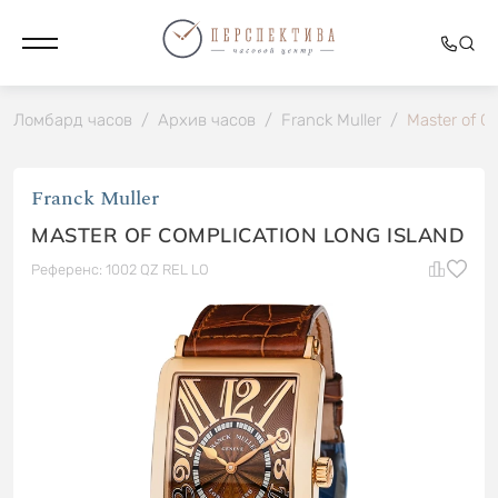
Ломбард часов
/
Архив часов
/
Franck Muller
/
Master of C
Franck Muller
MASTER OF COMPLICATION LONG ISLAND
Референс: 1002 QZ REL LO