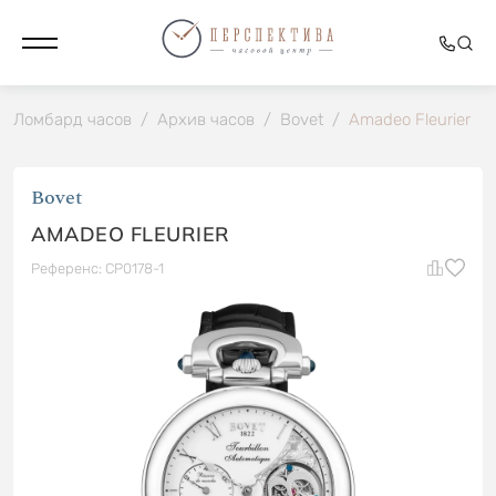
Ломбард часов
/
Архив часов
/
Bovet
/
Amadeo Fleurier
Bovet
AMADEO FLEURIER
Референс: CP0178-1