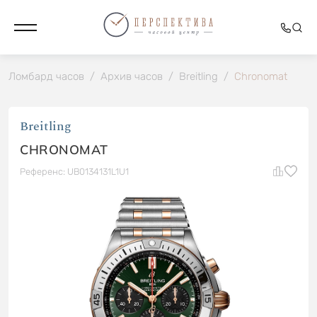
Ломбард часов
/
Архив часов
/
Breitling
/
Chronomat
Breitling
CHRONOMAT
Референс: UB0134131L1U1