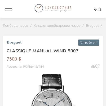
Ломбард часов
/
Каталог швейцарских часов
/
Breguet
/
C
Breguet
"C пробегом"
CLASSIQUE MANUAL WIND 5907
7500 $
Референс: 5907bb/12/984