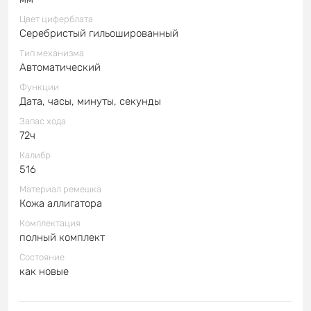
Цвет циферблата
Серебристый гильошированный
Тип механизма
Автоматический
Функции
Дата, часы, минуты, секунды
Запас хода
72ч
Калибр
516
Материал ремешка
Кожа аллигатора
Комплектация
полный комплект
Состояние
как новые