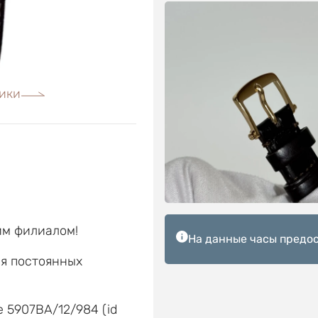
ики
им филиалом!
На данные часы предос
ля постоянных
е
e 5907BA/12/984 (id