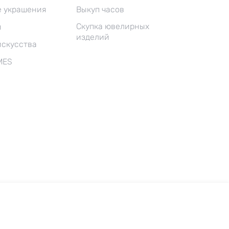
 украшения
Выкуп часов
Скупка ювелирных
ы
изделий
искусства
MES