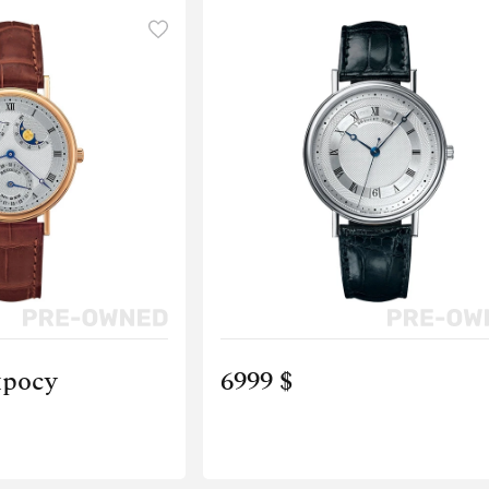
просу
6999 $