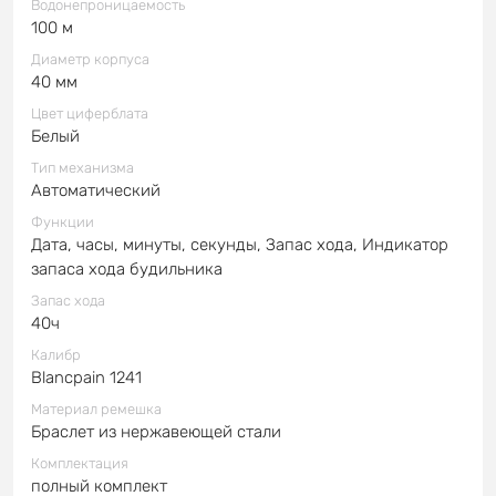
Водонепроницаемость
100 м
Диаметр корпуса
40 мм
Цвет циферблата
Белый
Тип механизма
Автоматический
Функции
Дата, часы, минуты, секунды, Запас хода, Индикатор
запаса хода будильника
Запас хода
40ч
Калибр
Blancpain 1241
Материал ремешка
Браслет из нержавеющей стали
Комплектация
полный комплект