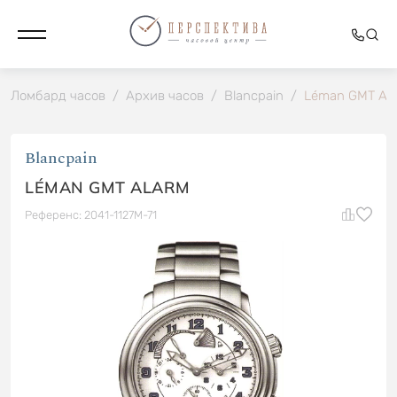
Ломбард часов
/
Архив часов
/
Blancpain
/
Léman GMT Al
Blancpain
LÉMAN GMT ALARM
Референс: 2041-1127M-71