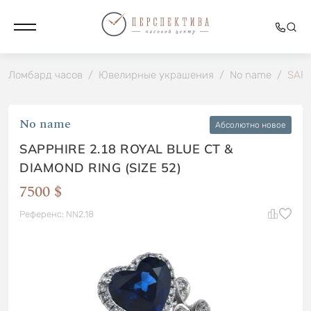
Ломбард часов
/
Ювелирные украшения
/
No name
/
SAPP
No name
Абсолютно новое
SAPPHIRE 2.18 ROYAL BLUE CT &
DIAMOND RING (SIZE 52)
7500 $
Референс: NN2.18