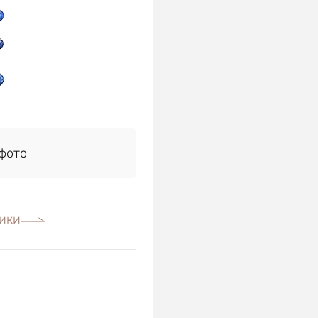
фото
ики