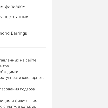
им филиалом!
ля постоянных
е
mond Earrings
авленных на сайте,
нтов.
обходимо:
доступности ювелирного
гласования подвоза
 лицом и физическим
ю оплату, в которую