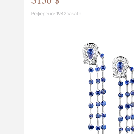
3150 $
Референс: 1942casato