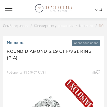
Ломбард часов
/
Ювелирные украшения
/
No name
/
ROUN
No name
Абсолютно новое
ROUND DIAMOND 5.19 CT F/VS1 RING
(GIA)
Референс: NN 5.19 CT F/VS1