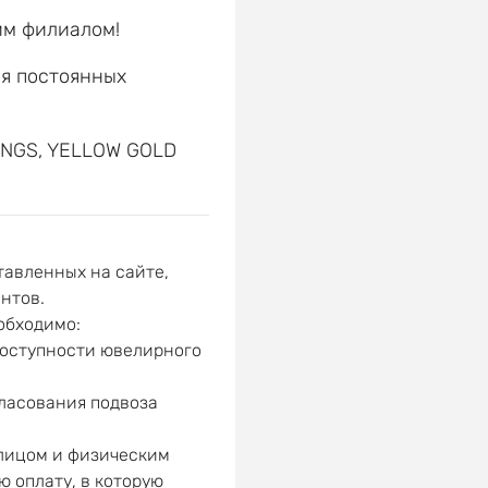
им филиалом!
ля постоянных
е
RINGS, YELLOW GOLD
авленных на сайте,
нтов.
обходимо:
доступности ювелирного
гласования подвоза
 лицом и физическим
ю оплату, в которую