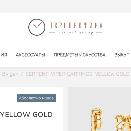
НИЯ
АКСЕССУАРЫ
ПРЕДМЕТЫ ИСКУССТВА
ВЫКУП
Bvlgari
/
SERPENTI VIPER EARRINGS, YELLOW GOLD
Абсолютно новое
, YELLOW GOLD