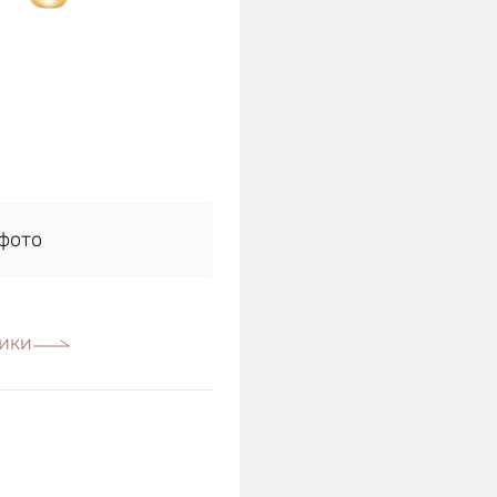
фото
ики