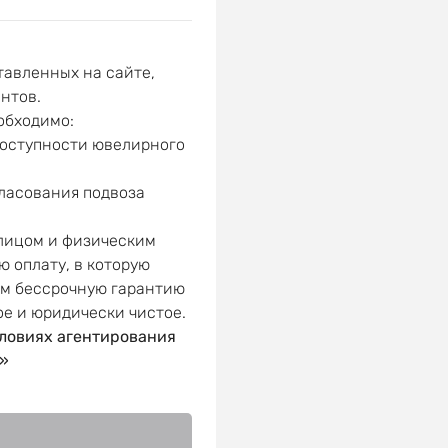
авленных на сайте,
нтов.
обходимо:
доступности ювелирного
гласования подвоза
 лицом и физическим
ю оплату, в которую
ем бессрочную гарантию
ое и юридически чистое.
ловиях агентирования
»