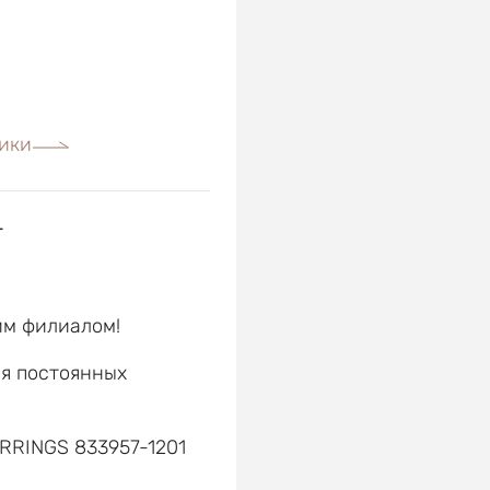
ики
г
им филиалом!
ля постоянных
е
RRINGS 833957-1201