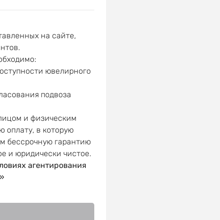
авленных на сайте,
нтов.
обходимо:
доступности ювелирного
гласования подвоза
 лицом и физическим
ю оплату, в которую
ем бессрочную гарантию
ое и юридически чистое.
ловиях агентирования
»