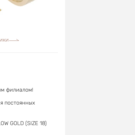
ики
им филиалом!
ля постоянных
е
OW GOLD (SIZE 18)