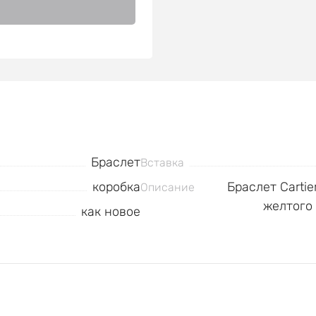
Браслет
Вставка
коробка
Браслет Carti
Описание
желтого 
как новое