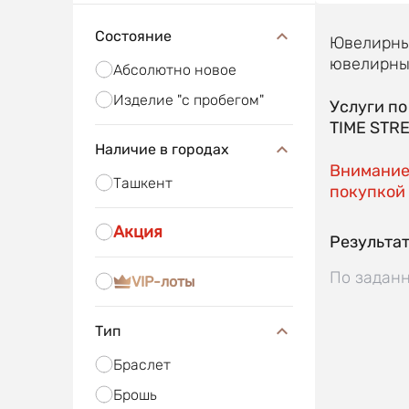
Состояние
Ювелирные
ювелирные
Абсолютно новое
Изделие "с пробегом"
Услуги п
TIME STR
Наличие в городах
Внимание!
Ташкент
покупкой 
Акция
Результат
По заданн
VIP-лоты
Тип
Браслет
Брошь