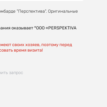
омбарде "Перспектива". Оригинальные
вания оказывает *OOO «PERSPEKTIVA
имеют своих хозяев, поэтому перед
овать время визита!
нить запрос