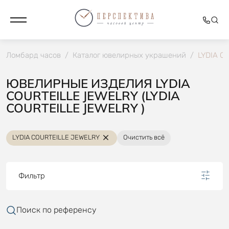
Ломбард часов
/
Каталог ювелирных украшений
/
LYDIA C
ЮВЕЛИРНЫЕ ИЗДЕЛИЯ LYDIA
COURTEILLE JEWELRY (LYDIA
COURTEILLE JEWELRY )
LYDIA COURTEILLE JEWELRY
Очистить всё
Фильтр
Поиск по референсу