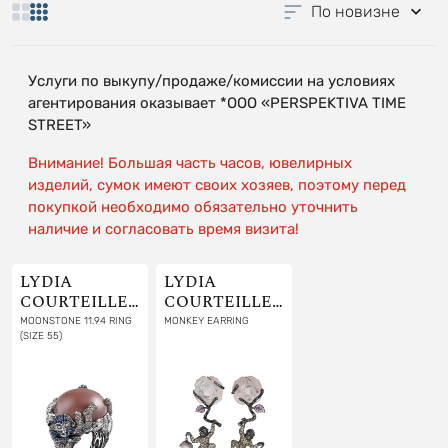
По новизне
Услуги по выкупу/продаже/комиссии на условиях
агентирования оказывает *OOO «PERSPEKTIVA TIME
STREET»
Внимание! Большая часть часов, ювелирных
изделий, сумок имеют своих хозяев, поэтому перед
покупкой необходимо обязательно уточнить
наличие и согласовать время визита!
LYDIA
LYDIA
COURTEILLE
COURTEILLE
JEWELRY
JEWELRY
MOONSTONE 11.94 RING
MONKEY EARRING
(SIZE 55)