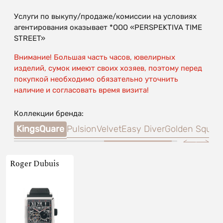
Услуги по выкупу/продаже/комиссии на условиях
агентирования оказывает *OOO «PERSPEKTIVA TIME
STREET»
Внимание! Большая часть часов, ювелирных
изделий, сумок имеют своих хозяев, поэтому перед
покупкой необходимо обязательно уточнить
наличие и согласовать время визита!
Коллекции бренда:
age
KingsQuare
Pulsion
Velvet
Easy Diver
Golden Squar
Roger Dubuis