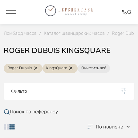
Ломбард часов
/
Каталог швейцарских часов
/
Roger Dubui
ROGER DUBUIS KINGSQUARE
Roger Dubuis
KingsQuare
Очистить всё
Фильтр
Поиск по референсу
По новизне