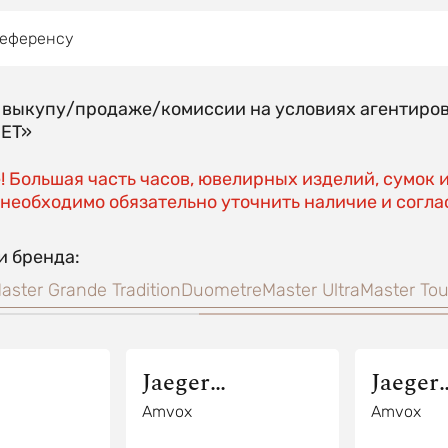
референсу
о выкупу/продаже/комиссии на условиях агентиро
EET»
 Большая часть часов, ювелирных изделий, сумок 
необходимо обязательно уточнить наличие и соглас
и бренда:
aster Grande Tradition
Duometre
Master Ultra
Master Tou
Jaeger
Jaeger
re
LeCoultre
LeCoul
Amvox
Amvox