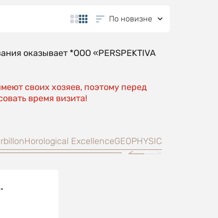
По новизне
вания оказывает *OOO «PERSPEKTIVA
имеют своих хозяев, поэтому перед
овать время визита!
rbillon
Horological Excellence
GEOPHYSIC
tre