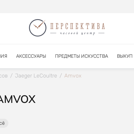
НИЯ
АКСЕССУАРЫ
ПРЕДМЕТЫ ИСКУССТВА
ВЫКУП
сов
/
Jaeger LeCoultre
/
Amvox
 AMVOX
сё