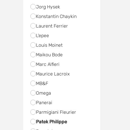
Jorg Hysek
Konstantin Chaykin
Laurent Ferrier
L'epee
Louis Moinet
Maikou Bode
Marc Alfieri
Maurice Lacroix
MB&F
Omega
Panerai
Parmigiani Fleurier
Patek Philippe