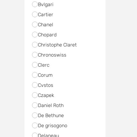
Bvlgari
Cartier
Chanel
Chopard
Christophe Claret
Chronoswiss
Clerc
Corum
Cvstos
Czapek
Daniel Roth
De Bethune
De grisogono
Delaneau