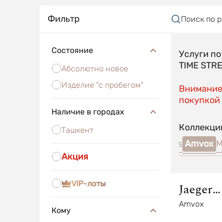
Фильтр
Поиск по 
Состояние
Услуги п
TIME STR
Абсолютно новое
Изделие "с пробегом"
Внимание!
покупкой 
Наличие в городах
Коллекци
Ташкент
ontrol
Master Compressor
Atmos
Rendez-Vous
Amvox
M
Акция
VIP-лоты
Jaeger
LeCoult
Amvox
Кому