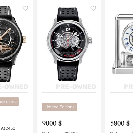
лектация
Limited Editions
9000 $
5800 $
193C450