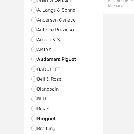
Alain Silberstein
В наличии:
М
Москва
A. Lange & Sohne
Andersen Geneve
Antoine Preziuso
Arnold & Son
ARTYA
Audemars Piguet
BADOLLET
Bell & Ross
Blancpain
BLU
Bovet
Breguet
Breitling