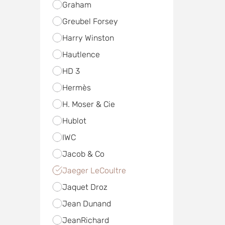
Graham
Greubel Forsey
Harry Winston
Hautlence
HD 3
Hermès
H. Moser & Cie
Hublot
IWC
Jacob & Co
Jaeger LeCoultre
Jaquet Droz
Jean Dunand
JeanRichard