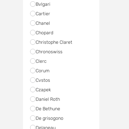
Bvlgari
Cartier
Chanel
Chopard
Christophe Claret
Chronoswiss
Clerc
Corum
Cvstos
Czapek
Daniel Roth
De Bethune
De grisogono
Delaneau