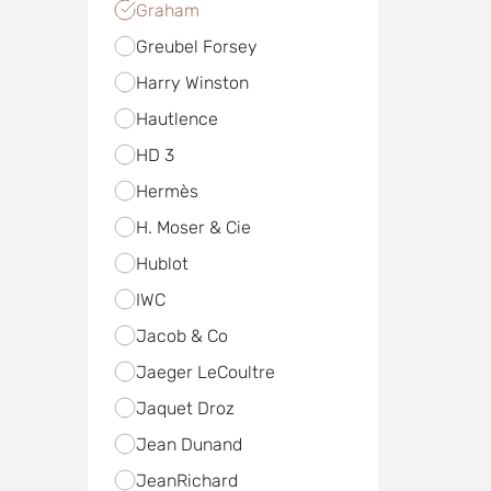
Graham
Greubel Forsey
Harry Winston
Hautlence
HD 3
Hermès
H. Moser & Cie
Hublot
IWC
Jacob & Co
Jaeger LeCoultre
Jaquet Droz
Jean Dunand
JeanRichard