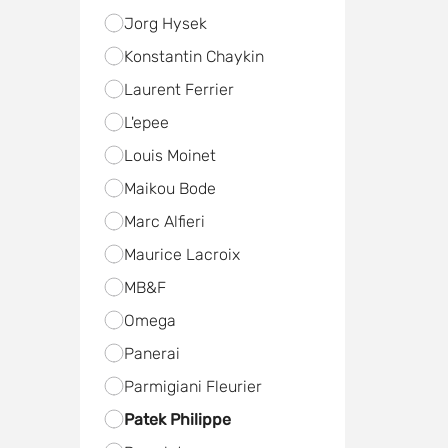
Jorg Hysek
Konstantin Chaykin
Laurent Ferrier
L'epee
Louis Moinet
Maikou Bode
Marc Alfieri
Maurice Lacroix
MB&F
Omega
Panerai
Parmigiani Fleurier
Patek Philippe