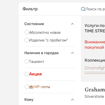
Фильтр
Поиск по 
Состояние
Услуги п
TIME STR
Абсолютно новое
Изделие "с пробегом"
Внимание!
покупкой 
Наличие в городах
Коллекци
Ташкент
Chronofigh
Акция
VIP-лоты
Graham
Silverstone
Кому