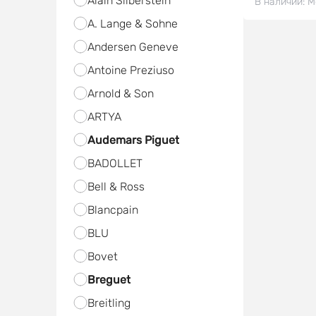
Alain Silberstein
В наличии:
М
A. Lange & Sohne
Andersen Geneve
Antoine Preziuso
Arnold & Son
ARTYA
Audemars Piguet
BADOLLET
Bell & Ross
Blancpain
BLU
Bovet
Breguet
Breitling