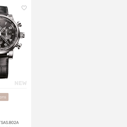
ions
TSAS.B02A