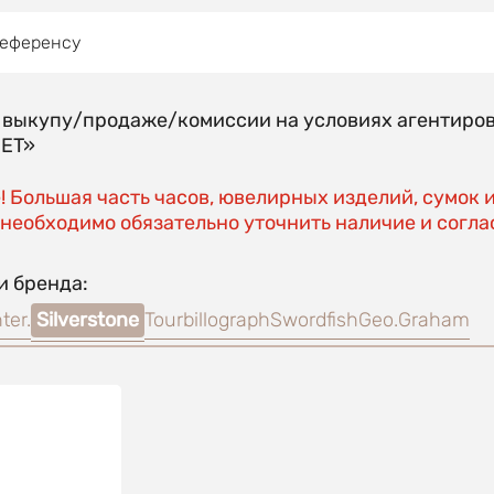
референсу
о выкупу/продаже/комиссии на условиях агентиро
EET»
 Большая часть часов, ювелирных изделий, сумок 
необходимо обязательно уточнить наличие и соглас
и бренда:
ter.
Silverstone
Tourbillograph
Swordfish
Geo.Graham