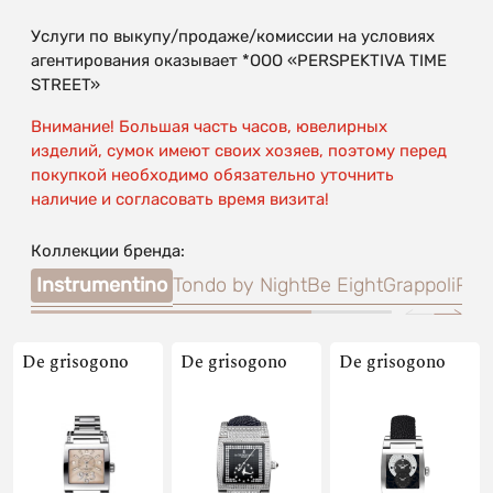
Услуги по выкупу/продаже/комиссии на условиях
агентирования оказывает *OOO «PERSPEKTIVA TIME
STREET»
Внимание! Большая часть часов, ювелирных
изделий, сумок имеют своих хозяев, поэтому перед
покупкой необходимо обязательно уточнить
наличие и согласовать время визита!
Коллекции бренда:
Instrumentino
Tondo by Night
Be Eight
Grappoli
Pow
De grisogono
De grisogono
De grisogono