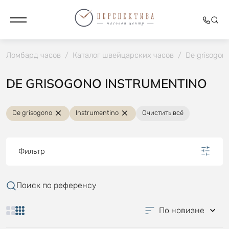
Ломбард часов
/
Каталог швейцарских часов
/
De grisogon
DE GRISOGONO INSTRUMENTINO
De grisogono
Instrumentino
Очистить всё
Фильтр
Поиск по референсу
По новизне