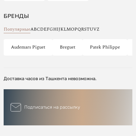
БРЕНДЫ
Популярные
A
B
C
D
E
F
G
H
I
J
K
L
M
O
P
Q
R
S
T
U
V
Z
Audemars Piguet
Breguet
Patek Philippe
Доставка часов из Ташкента невозможна.
Подписаться на рассылку