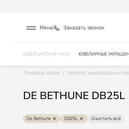
Меню
Заказать звонок
ШВЕЙЦАРСКИЕ ЧАСЫ
ЮВЕЛИРНЫЕ УКРАШЕ
Ломбард часов
/
Каталог швейцарских ча
DE BETHUNE DB25L
De Bethune
DB25L
Очистить всё