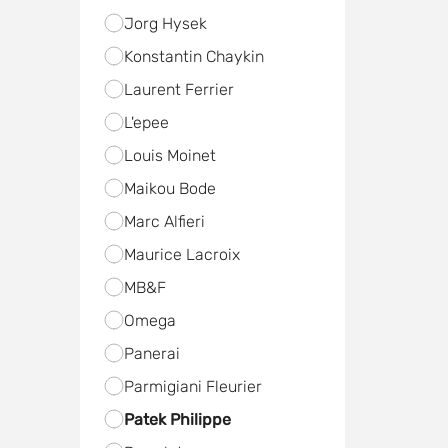
Jorg Hysek
Konstantin Chaykin
Laurent Ferrier
L'epee
Louis Moinet
Maikou Bode
Marc Alfieri
Maurice Lacroix
MB&F
Omega
Panerai
Parmigiani Fleurier
Patek Philippe