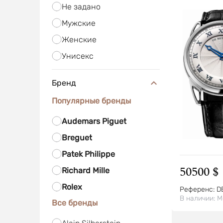
Не задано
Мужские
Женские
Унисекс
Бренд
Популярные бренды
Audemars Piguet
Breguet
Patek Philippe
50500 $
Richard Mille
Rolex
Референс:
D
В наличии:
М
Все бренды