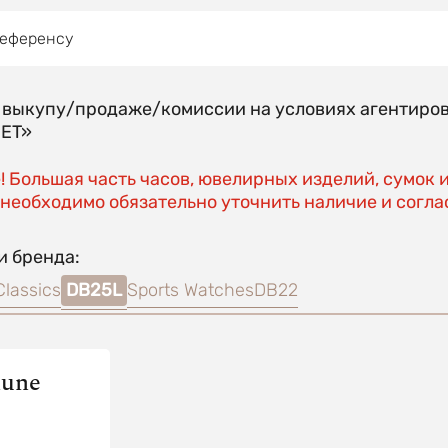
референсу
о выкупу/продаже/комиссии на условиях агентиро
EET»
 Большая часть часов, ювелирных изделий, сумок 
необходимо обязательно уточнить наличие и соглас
и бренда:
Classics
DB25L
Sports Watches
DB22
hune