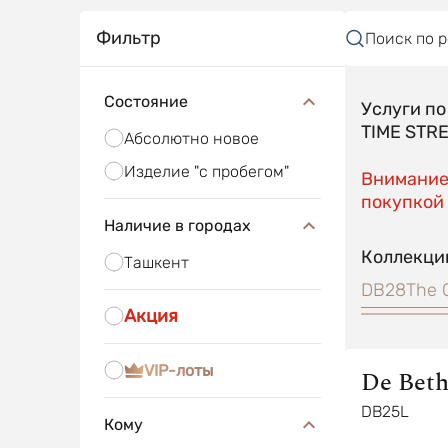
Фильтр
Поиск по 
Состояние
Услуги п
TIME STR
Абсолютно новое
Изделие "с пробегом"
Внимание!
покупкой 
Наличие в городах
Коллекци
Ташкент
DB28
The 
Акция
VIP-лоты
De Bet
DB25L
Кому