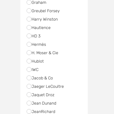
Graham
Greubel Forsey
Harry Winston
Hautlence
HD 3
Hermès
H. Moser & Cie
Hublot
IWC
Jacob & Co
Jaeger LeCoultre
Jaquet Droz
Jean Dunand
JeanRichard