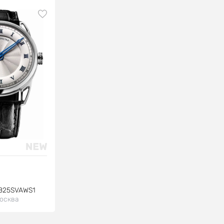
B25SVAWS1
осква