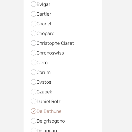
Bvlgari
Cartier
Chanel
Chopard
Christophe Claret
Chronoswiss
Clerc
Corum
Cvstos
Czapek
Daniel Roth
De Bethune
De grisogono
Delaneau