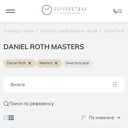
Ломбард часов
/
Каталог швейцарских часов
/
Daniel Roth
DANIEL ROTH MASTERS
Daniel Roth
Masters
Очистить всё
Фильтр
Поиск по референсу
По новизне