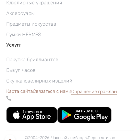
Ювелирные украшения
Аксессуары
Предметы искусства
Сумки HERMES
Услуги
Покупка бриллиантов
Выкуп часов
Скупка ювелирных изделий
Карта сайта
Связаться с нами
Обращение граждан
©2004–2026, Часовой ломбард «Перспектива»