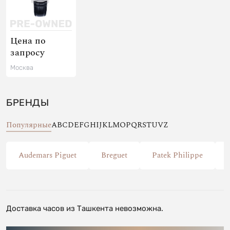
Цена по
запросу
Москва
БРЕНДЫ
Популярные
A
B
C
D
E
F
G
H
I
J
K
L
M
O
P
Q
R
S
T
U
V
Z
Audemars Piguet
Breguet
Patek Philippe
Доставка часов из Ташкента невозможна.