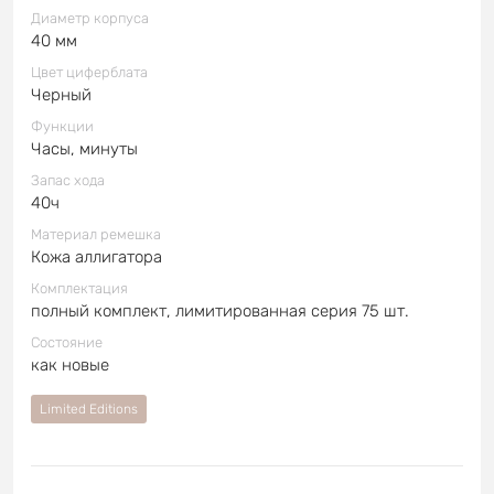
Диаметр корпуса
40 мм
Цвет циферблата
Черный
Функции
Часы, минуты
Запас хода
40ч
Материал ремешка
Кожа аллигатора
Комплектация
полный комплект, лимитированная серия 75 шт.
Состояние
как новые
Limited Editions