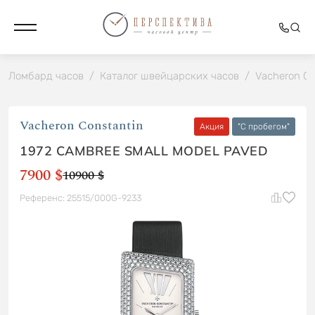
Ломбард часов
/
Каталог швейцарских часов
/
Vacheron Co
Vacheron Constantin
Акция
"C пробегом"
1972 CAMBREE SMALL MODEL PAVED
7900 $
10900 $
Референс: 25515/000G-9233