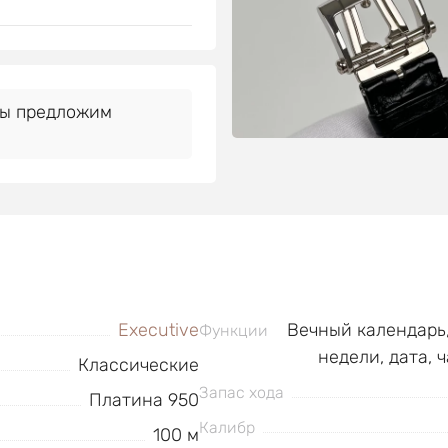
Мы предложим
Executive
Вечный календарь,
Функции
недели, дата, 
Классические
Запас хода
Платина 950
Калибр
100 м