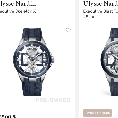
lysse Nardin
Ulysse Nard
ecutive Skeleton X
Executive Blast T
45 mm
Новая модель
3500 $