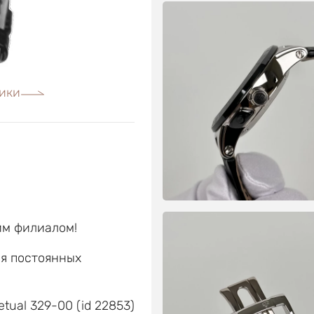
ики
им филиалом!
ля постоянных
е
etual 329-00 (id 22853)