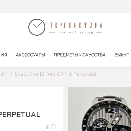
НИЯ
АКСЕССУАРЫ
ПРЕДМЕТЫ ИСКУССТВА
ВЫКУП
din
/
Executive El Toro GMT ± Perpetual
 PERPETUAL