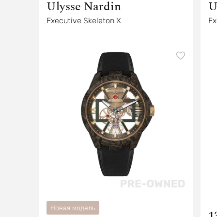
Ulysse Nardin
U
Executive Skeleton X
Ex
Новая модель
1