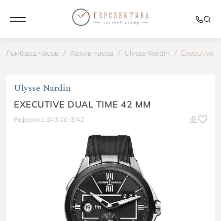
Ломбард часов
/
Архив часов
/
Ulysse Nardin
/
Executive 
Ulysse Nardin
EXECUTIVE DUAL TIME 42 MM
Референс: 243-20-3/42