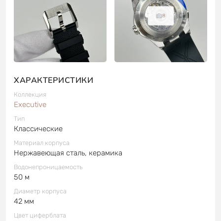
8
ХАРАКТЕРИСТИКИ
Коллекция
Executive
Тип
Классические
Материал корпуса
Нержавеющая сталь, керамика
Водонепроницаемость
50 м
Диаметр корпуса
42 мм
Цвет циферблата