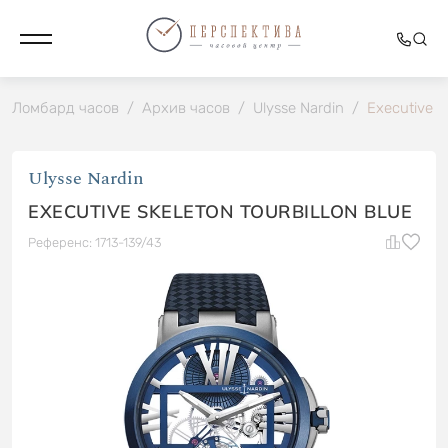
Ломбард часов
/
Архив часов
/
Ulysse Nardin
/
Executive Sk
Ulysse Nardin
EXECUTIVE SKELETON TOURBILLON BLUE
Референс: 1713-139/43