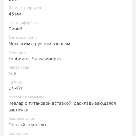
Диаметр корпуса
43 мм
Цвет циферблата
Синий
Тип механизма
Механизм с ручным заводом
Функции
Турбийон, Часы, минуты
Запас хода
170ч
Калибр
UN-171
Материал ремешка
Кевлар с титановой вставкой, раскладывающаяся
застежка
Комплектация
Полный комплект
Состояние