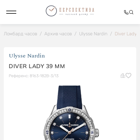
Ломбард часов
/
Архив часов
/
Ulysse Nardin
/
Diver Lady
Ulysse Nardin
DIVER LADY 39 MM
Референс: 8163-182B-3/13