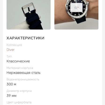
9
ХАРАКТЕРИСТИКИ
Коллекция
Diver
Тип
Классические
Материал корпуса
Нержавеющая сталь
Водонепроницаемость
300 м
Диаметр корпуса
39 мм
Цвет циферблата