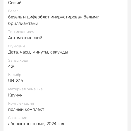
Синий
Безель
безель и циферблат инкрустирован белыми
бриллиантами
Тип механизма
Автоматический
Функции
Дата, часы, минуты, секунды
Запас хода
42ч
Калибр
UN-816
Материал ремешка
Каучук
Комплектация
полный комплект
Состояние
абсолютно новые, 2024 год.