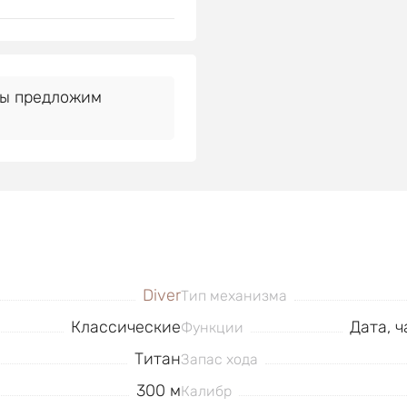
Мы предложим
Diver
Тип механизма
Классические
Дата, ч
Функции
Титан
Запас хода
300 м
Калибр