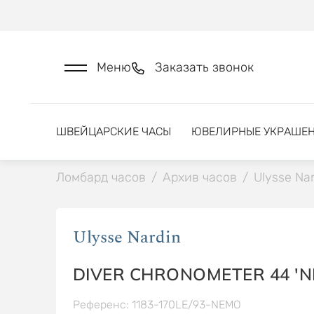
Меню
Заказать звонок
ШВЕЙЦАРСКИЕ ЧАСЫ
ЮВЕЛИРНЫЕ УКРАШЕ
Ломбард часов
/
Архив часов
/
Ulysse Nar
Ulysse Nardin
DIVER CHRONOMETER 44 'N
Референс: 1183-170LE/93-NEMO