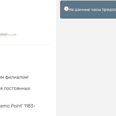
На данные часы предос
ики
им филиалом!
ля постоянных
е
emo Point' 1183-